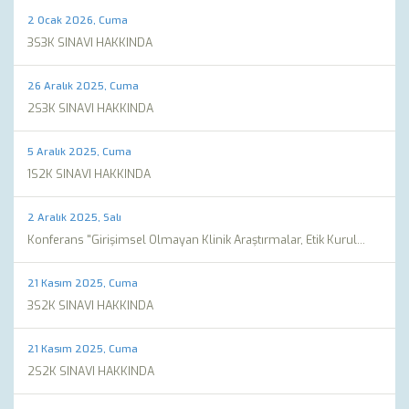
2 Ocak 2026, Cuma
3S3K SINAVI HAKKINDA
26 Aralık 2025, Cuma
2S3K SINAVI HAKKINDA
5 Aralık 2025, Cuma
1S2K SINAVI HAKKINDA
2 Aralık 2025, Salı
Konferans "Girişimsel Olmayan Klinik Araştırmalar, Etik Kurul...
21 Kasım 2025, Cuma
3S2K SINAVI HAKKINDA
21 Kasım 2025, Cuma
2S2K SINAVI HAKKINDA