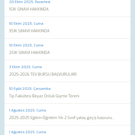
20 Ekim 2025, Pazartesi
1S1K SINAVI HAKKINDA
10 Ekim 2025, Cuma
3S1K SINAVI HAKKINDA
10 Ekim 2025, Cuma
2S1K SINAVI HAKKINDA
3 Ekim 2025, Cuma
2025-2026 TEV BURSU BAŞVURULARI
10 Eylül 2025, Çarşamba
Tıp Fakültesi Beyaz Önlük Giyme Töreni
1 Ağustos 2025, Cuma
2025-2025 Eğitim-Öğretim Yılı 2.Sınıf yatay geçiş başvuru...
1 Ağustos 2025, Cuma