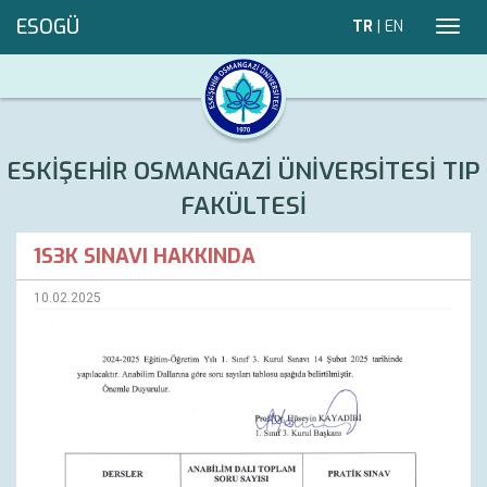
ESOGÜ
TR
|
EN
Toggl
navig
ESKİŞEHİR OSMANGAZİ ÜNİVERSİTESİ TIP
FAKÜLTESİ
1S3K SINAVI HAKKINDA
10.02.2025