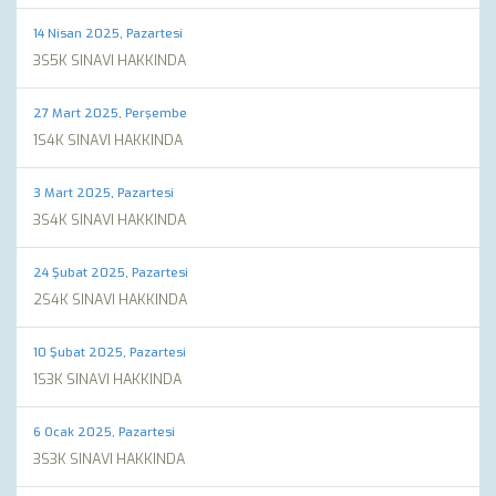
14 Nisan 2025, Pazartesi
3S5K SINAVI HAKKINDA
27 Mart 2025, Perşembe
1S4K SINAVI HAKKINDA
3 Mart 2025, Pazartesi
3S4K SINAVI HAKKINDA
24 Şubat 2025, Pazartesi
2S4K SINAVI HAKKINDA
10 Şubat 2025, Pazartesi
1S3K SINAVI HAKKINDA
6 Ocak 2025, Pazartesi
3S3K SINAVI HAKKINDA