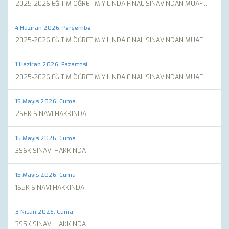
2025-2026 EĞİTİM ÖĞRETİM YILINDA FİNAL SINAVINDAN MUAF...
4 Haziran 2026, Perşembe
2025-2026 EĞİTİM ÖĞRETİM YILINDA FİNAL SINAVINDAN MUAF...
1 Haziran 2026, Pazartesi
2025-2026 EĞİTİM ÖĞRETİM YILINDA FİNAL SINAVINDAN MUAF...
15 Mayıs 2026, Cuma
2S6K SINAVI HAKKINDA
15 Mayıs 2026, Cuma
3S6K SINAVI HAKKINDA
15 Mayıs 2026, Cuma
1S5K SINAVI HAKKINDA
3 Nisan 2026, Cuma
3S5K SINAVI HAKKINDA