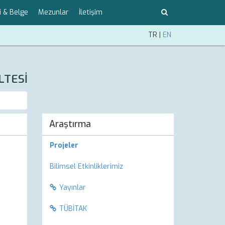
i & Belge
Mezunlar
İletişim
TR
|
EN
LTESİ
Araştırma
Projeler
Bilimsel Etkinliklerimiz
Yayınlar
TÜBİTAK