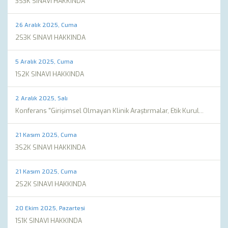
3S3K SINAVI HAKKINDA
26 Aralık 2025, Cuma
2S3K SINAVI HAKKINDA
5 Aralık 2025, Cuma
1S2K SINAVI HAKKINDA
2 Aralık 2025, Salı
Konferans "Girişimsel Olmayan Klinik Araştırmalar, Etik Kurul...
21 Kasım 2025, Cuma
3S2K SINAVI HAKKINDA
21 Kasım 2025, Cuma
2S2K SINAVI HAKKINDA
20 Ekim 2025, Pazartesi
1S1K SINAVI HAKKINDA