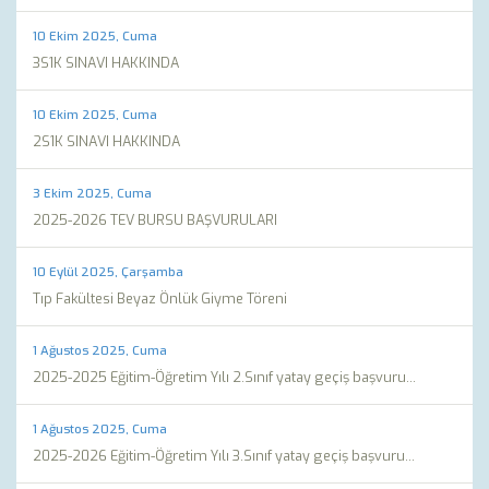
10 Ekim 2025, Cuma
3S1K SINAVI HAKKINDA
10 Ekim 2025, Cuma
2S1K SINAVI HAKKINDA
3 Ekim 2025, Cuma
2025-2026 TEV BURSU BAŞVURULARI
10 Eylül 2025, Çarşamba
Tıp Fakültesi Beyaz Önlük Giyme Töreni
1 Ağustos 2025, Cuma
2025-2025 Eğitim-Öğretim Yılı 2.Sınıf yatay geçiş başvuru...
1 Ağustos 2025, Cuma
2025-2026 Eğitim-Öğretim Yılı 3.Sınıf yatay geçiş başvuru...