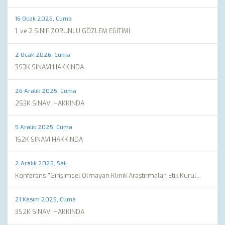
16 Ocak 2026, Cuma
1. ve 2.SINIF ZORUNLU GÖZLEM EĞİTİMİ
2 Ocak 2026, Cuma
3S3K SINAVI HAKKINDA
26 Aralık 2025, Cuma
2S3K SINAVI HAKKINDA
5 Aralık 2025, Cuma
1S2K SINAVI HAKKINDA
2 Aralık 2025, Salı
Konferans "Girişimsel Olmayan Klinik Araştırmalar, Etik Kurul...
21 Kasım 2025, Cuma
3S2K SINAVI HAKKINDA