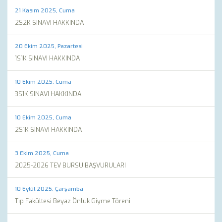
21 Kasım 2025, Cuma
2S2K SINAVI HAKKINDA
20 Ekim 2025, Pazartesi
1S1K SINAVI HAKKINDA
10 Ekim 2025, Cuma
3S1K SINAVI HAKKINDA
10 Ekim 2025, Cuma
2S1K SINAVI HAKKINDA
3 Ekim 2025, Cuma
2025-2026 TEV BURSU BAŞVURULARI
10 Eylül 2025, Çarşamba
Tıp Fakültesi Beyaz Önlük Giyme Töreni