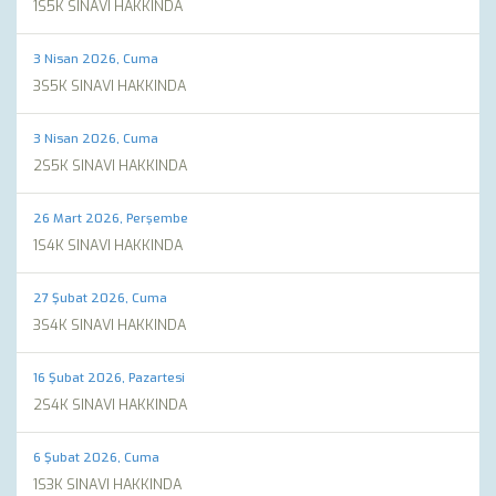
1S5K SINAVI HAKKINDA
3 Nisan 2026, Cuma
3S5K SINAVI HAKKINDA
3 Nisan 2026, Cuma
2S5K SINAVI HAKKINDA
26 Mart 2026, Perşembe
1S4K SINAVI HAKKINDA
27 Şubat 2026, Cuma
3S4K SINAVI HAKKINDA
16 Şubat 2026, Pazartesi
2S4K SINAVI HAKKINDA
6 Şubat 2026, Cuma
1S3K SINAVI HAKKINDA