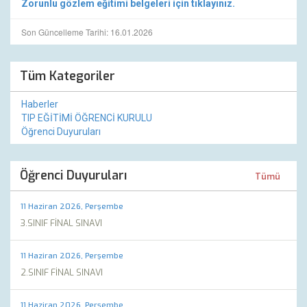
Zorunlu gözlem eğitimi belgeleri için tıklayınız.
Son Güncelleme Tarihi: 16.01.2026
Tüm Kategoriler
Haberler
TIP EĞİTİMİ ÖĞRENCİ KURULU
Öğrenci Duyuruları
Öğrenci Duyuruları
Tümü
11 Haziran 2026, Perşembe
3.SINIF FİNAL SINAVI
11 Haziran 2026, Perşembe
2.SINIF FİNAL SINAVI
11 Haziran 2026, Perşembe