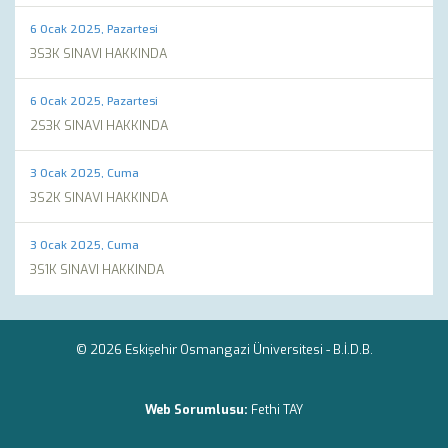
6 Ocak 2025, Pazartesi
3S3K SINAVI HAKKINDA
6 Ocak 2025, Pazartesi
2S3K SINAVI HAKKINDA
3 Ocak 2025, Cuma
3S2K SINAVI HAKKINDA
3 Ocak 2025, Cuma
3S1K SINAVI HAKKINDA
© 2026 Eskişehir Osmangazi Üniversitesi -
B.İ.D.B.
Web Sorumlusu:
Fethi TAY