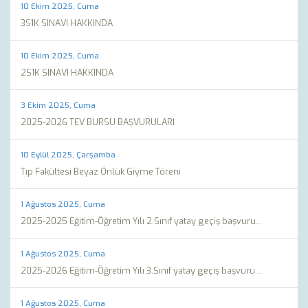
10 Ekim 2025, Cuma
3S1K SINAVI HAKKINDA
10 Ekim 2025, Cuma
2S1K SINAVI HAKKINDA
3 Ekim 2025, Cuma
2025-2026 TEV BURSU BAŞVURULARI
10 Eylül 2025, Çarşamba
Tıp Fakültesi Beyaz Önlük Giyme Töreni
1 Ağustos 2025, Cuma
2025-2025 Eğitim-Öğretim Yılı 2.Sınıf yatay geçiş başvuru...
1 Ağustos 2025, Cuma
2025-2026 Eğitim-Öğretim Yılı 3.Sınıf yatay geçiş başvuru...
1 Ağustos 2025, Cuma