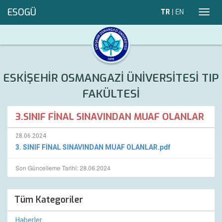
ESOGÜ
TR
|
EN
Toggl
navig
ESKİŞEHİR OSMANGAZİ ÜNİVERSİTESİ TIP
FAKÜLTESİ
3.SINIF FİNAL SINAVINDAN MUAF OLANLAR
28.06.2024
3. SINIF FİNAL SINAVINDAN MUAF OLANLAR.pdf
Son Güncelleme Tarihi: 28.06.2024
Tüm Kategoriler
Haberler