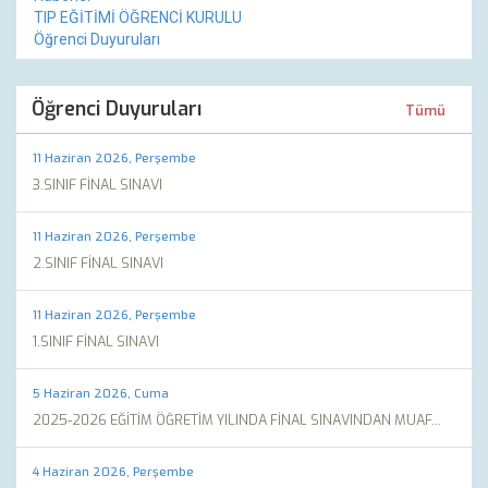
TIP EĞİTİMİ ÖĞRENCİ KURULU
Öğrenci Duyuruları
Öğrenci Duyuruları
Tümü
11 Haziran 2026, Perşembe
3.SINIF FİNAL SINAVI
11 Haziran 2026, Perşembe
2.SINIF FİNAL SINAVI
11 Haziran 2026, Perşembe
1.SINIF FİNAL SINAVI
5 Haziran 2026, Cuma
2025-2026 EĞİTİM ÖĞRETİM YILINDA FİNAL SINAVINDAN MUAF...
4 Haziran 2026, Perşembe